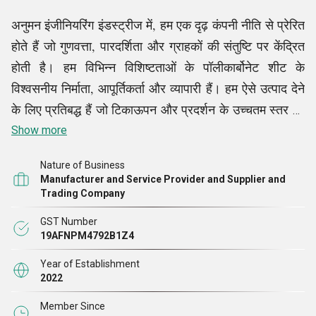
अनुमन इंजीनियरिंग इंडस्ट्रीज में, हम एक दृढ़ कंपनी नीति से प्रेरित
होते हैं जो गुणवत्ता, पारदर्शिता और ग्राहकों की संतुष्टि पर केंद्रित
होती है। हम विभिन्न विशिष्टताओं के पॉलीकार्बोनेट शीट के
विश्वसनीय निर्माता, आपूर्तिकर्ता और व्यापारी हैं। हम ऐसे उत्पाद देने
के लिए प्रतिबद्ध हैं जो टिकाऊपन और प्रदर्शन के उच्चतम स्तर को
पूरा करते हैं। हमारा नैतिक व्यावसायिक आचरण यह सुनिश्चित
Show more
करता है कि हम अपने ग्राहकों के साथ दीर्घकालिक संबंध स्थापित
Nature of Business
करें, जो विश्वास और आपसी सम्मान पर आधारित हों। जब उद्योग के
Manufacturer and Service Provider and Supplier and
रुझान और ग्राहकों की बदलती ज़रूरतों की बात आती है, तो हम
Trading Company
खेल से आगे रहने के लिए निरंतर सुधार में विश्वास करते हैं, अपनी
GST Number
प्रक्रियाओं को लगातार नया करते रहते हैं। हमारी नीतियां पर्यावरण
19AFNPM4792B1Z4
की ज़िम्मेदारी पर भी ज़ोर देती हैं, जिससे यह सुनिश्चित होता है कि
Year of Establishment
हमारी उत्पादन प्रणालियाँ कुशल और पर्यावरण के अनुकूल
2022
हों।
Member Since