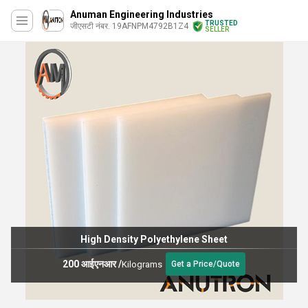
Anuman Engineering Industries
TRUSTED
जीएसटी नंबर. 19AFNPM4792B1Z4
SELLER
High Density Polyethylene Sheet
200 आईएनआर
/
Kilograms
Get a Price/Quote