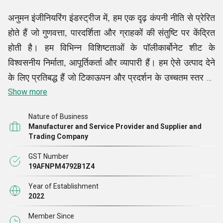
अनुमन इंजीनियरिंग इंडस्ट्रीज में, हम एक दृढ़ कंपनी नीति से प्रेरित
होते हैं जो गुणवत्ता, पारदर्शिता और ग्राहकों की संतुष्टि पर केंद्रित
होती है। हम विभिन्न विशिष्टताओं के पॉलीकार्बोनेट शीट के
विश्वसनीय निर्माता, आपूर्तिकर्ता और व्यापारी हैं। हम ऐसे उत्पाद देने
के लिए प्रतिबद्ध हैं जो टिकाऊपन और प्रदर्शन के उच्चतम स्तर को
पूरा करते हैं। हमारा नैतिक व्यावसायिक आचरण यह सुनिश्चित
Show more
करता है कि हम अपने ग्राहकों के साथ दीर्घकालिक संबंध स्थापित
Nature of Business
करें, जो विश्वास और आपसी सम्मान पर आधारित हों। जब उद्योग के
Manufacturer and Service Provider and Supplier and
रुझान और ग्राहकों की बदलती ज़रूरतों की बात आती है, तो हम
Trading Company
खेल से आगे रहने के लिए निरंतर सुधार में विश्वास करते हैं, अपनी
GST Number
प्रक्रियाओं को लगातार नया करते रहते हैं। हमारी नीतियां पर्यावरण
19AFNPM4792B1Z4
की ज़िम्मेदारी पर भी ज़ोर देती हैं, जिससे यह सुनिश्चित होता है कि
Year of Establishment
हमारी उत्पादन प्रणालियाँ कुशल और पर्यावरण के अनुकूल
2022
हों।
Member Since