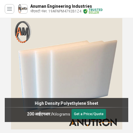
Anuman Engineering Industries
TRUSTED
जीएसटी नंबर. 19AFNPM4792B1Z4
SELLER
High Density Polyethylene Sheet
200 आईएनआर
/
Kilograms
Get a Price/Quote