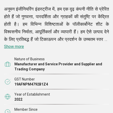
अनुमन इंजीनियरिंग इंडस्ट्रीज में, हम एक दृढ़ कंपनी नीति से प्रेरित
होते हैं जो गुणवत्ता, पारदर्शिता और ग्राहकों की संतुष्टि पर केंद्रित
होती है। हम विभिन्न विशिष्टताओं के पॉलीकार्बोनेट शीट के
विश्वसनीय निर्माता, आपूर्तिकर्ता और व्यापारी हैं। हम ऐसे उत्पाद देने
के लिए प्रतिबद्ध हैं जो टिकाऊपन और प्रदर्शन के उच्चतम स्तर को
पूरा करते हैं। हमारा नैतिक व्यावसायिक आचरण यह सुनिश्चित
Show more
करता है कि हम अपने ग्राहकों के साथ दीर्घकालिक संबंध स्थापित
Nature of Business
करें, जो विश्वास और आपसी सम्मान पर आधारित हों। जब उद्योग के
Manufacturer and Service Provider and Supplier and
रुझान और ग्राहकों की बदलती ज़रूरतों की बात आती है, तो हम
Trading Company
खेल से आगे रहने के लिए निरंतर सुधार में विश्वास करते हैं, अपनी
GST Number
प्रक्रियाओं को लगातार नया करते रहते हैं। हमारी नीतियां पर्यावरण
19AFNPM4792B1Z4
की ज़िम्मेदारी पर भी ज़ोर देती हैं, जिससे यह सुनिश्चित होता है कि
Year of Establishment
हमारी उत्पादन प्रणालियाँ कुशल और पर्यावरण के अनुकूल
2022
हों।
Member Since