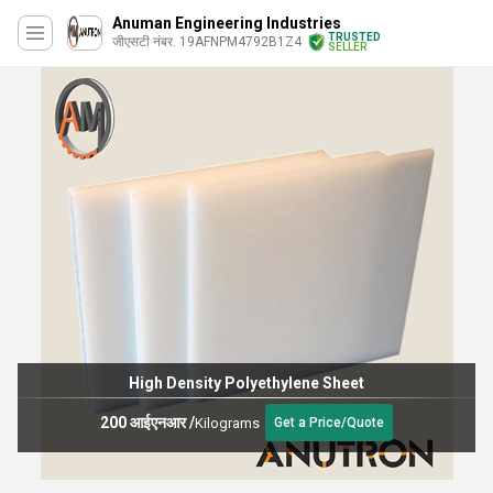
Anuman Engineering Industries
TRUSTED
जीएसटी नंबर. 19AFNPM4792B1Z4
SELLER
High Density Polyethylene Sheet
200 आईएनआर
/
Kilograms
Get a Price/Quote