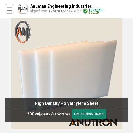
Anuman Engineering Industries
TRUSTED
जीएसटी नंबर. 19AFNPM4792B1Z4
SELLER
High Density Polyethylene Sheet
200 आईएनआर
/
Kilograms
Get a Price/Quote