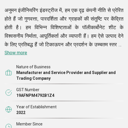
अनुमन इंजीनियरिंग इंडस्ट्रीज में, हम एक दृढ़ कंपनी नीति से प्रेरित
होते हैं जो गुणवत्ता, पारदर्शिता और ग्राहकों की संतुष्टि पर केंद्रित
होती है। हम विभिन्न विशिष्टताओं के पॉलीकार्बोनेट शीट के
विश्वसनीय निर्माता, आपूर्तिकर्ता और व्यापारी हैं। हम ऐसे उत्पाद देने
के लिए प्रतिबद्ध हैं जो टिकाऊपन और प्रदर्शन के उच्चतम स्तर को
पूरा करते हैं। हमारा नैतिक व्यावसायिक आचरण यह सुनिश्चित
Show more
करता है कि हम अपने ग्राहकों के साथ दीर्घकालिक संबंध स्थापित
Nature of Business
करें, जो विश्वास और आपसी सम्मान पर आधारित हों। जब उद्योग के
Manufacturer and Service Provider and Supplier and
रुझान और ग्राहकों की बदलती ज़रूरतों की बात आती है, तो हम
Trading Company
खेल से आगे रहने के लिए निरंतर सुधार में विश्वास करते हैं, अपनी
GST Number
प्रक्रियाओं को लगातार नया करते रहते हैं। हमारी नीतियां पर्यावरण
19AFNPM4792B1Z4
की ज़िम्मेदारी पर भी ज़ोर देती हैं, जिससे यह सुनिश्चित होता है कि
Year of Establishment
हमारी उत्पादन प्रणालियाँ कुशल और पर्यावरण के अनुकूल
2022
हों।
Member Since