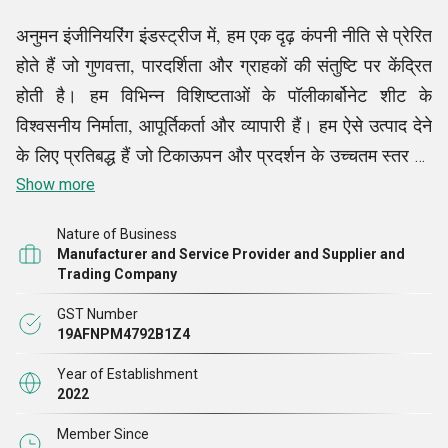
अनुमन इंजीनियरिंग इंडस्ट्रीज में, हम एक दृढ़ कंपनी नीति से प्रेरित
होते हैं जो गुणवत्ता, पारदर्शिता और ग्राहकों की संतुष्टि पर केंद्रित
होती है। हम विभिन्न विशिष्टताओं के पॉलीकार्बोनेट शीट के
विश्वसनीय निर्माता, आपूर्तिकर्ता और व्यापारी हैं। हम ऐसे उत्पाद देने
के लिए प्रतिबद्ध हैं जो टिकाऊपन और प्रदर्शन के उच्चतम स्तर को
पूरा करते हैं। हमारा नैतिक व्यावसायिक आचरण यह सुनिश्चित
Show more
करता है कि हम अपने ग्राहकों के साथ दीर्घकालिक संबंध स्थापित
Nature of Business
करें, जो विश्वास और आपसी सम्मान पर आधारित हों। जब उद्योग के
Manufacturer and Service Provider and Supplier and
रुझान और ग्राहकों की बदलती ज़रूरतों की बात आती है, तो हम
Trading Company
खेल से आगे रहने के लिए निरंतर सुधार में विश्वास करते हैं, अपनी
GST Number
प्रक्रियाओं को लगातार नया करते रहते हैं। हमारी नीतियां पर्यावरण
19AFNPM4792B1Z4
की ज़िम्मेदारी पर भी ज़ोर देती हैं, जिससे यह सुनिश्चित होता है कि
Year of Establishment
हमारी उत्पादन प्रणालियाँ कुशल और पर्यावरण के अनुकूल
2022
हों।
Member Since