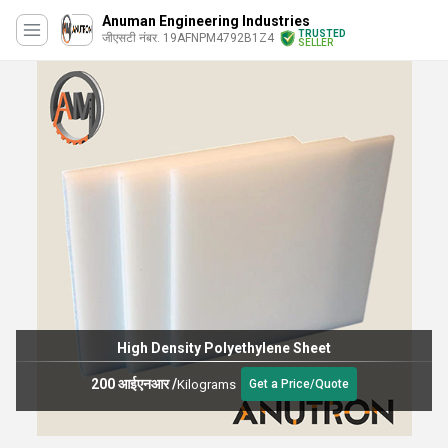
Anuman Engineering Industries
TRUSTED
जीएसटी नंबर. 19AFNPM4792B1Z4
SELLER
High Density Polyethylene Sheet
200 आईएनआर
/
Kilograms
Get a Price/Quote